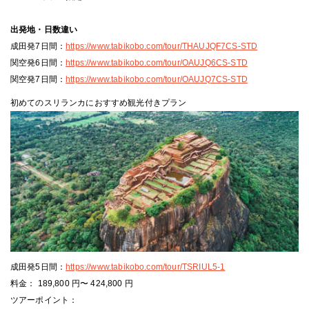
出発地・日数違い
成田発7日間：
https://www.tabikobo.com/tour/THAUJQF7CS-STD
関空発6日間：
https://www.tabikobo.com/tour/OAUJQ6CS-STD
関空発7日間：
https://www.tabikobo.com/tour/OAUJQ7CS-STD
初めてのスリランカにおすすめ観光付きプラン
成田発5日間：
https://www.tabikobo.com/tour/TSRIUL5-1
料金： 189,800 円〜 424,800 円
ツアーポイント：