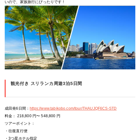
いので、家族旅行にぴったりです！
観光付き スリランカ周遊3泊5日間
成田発6日間：
https://www.tabikobo.com/tour/THAUJQF6CS-STD
料金： 218,800 円〜 548,800 円
ツアーポイント：
・往復直行便
・3つ星ホテル指定