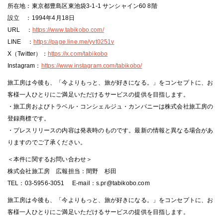
所在地：東京都豊島区東池袋3-1-1 サンシャイン60 8階
設立 ：1994年4月18日
URL ：
https://www.tabikobo.com/
LINE ：
https://page.line.me/yvt0251v
X（Twitter）：
https://x.com/tabikobo
Instagram：
https://www.instagram.com/tabikobo/
旅工房は今後も、「今よりもっと、旅が好きになる。」をコンセプトに、お
客様一人ひとりにご満足いただけるサービスの提供を目指します。
・旅工房およびトラベル・コンシェルジュ・カンパニーは株式会社旅工房の
登録商標です。
・プレスリリースの内容は発表時のものです。最新の情報と異なる場合があ
りますのでご了承ください。
＜本件に関するお問い合わせ＞
株式会社旅工房 広報担当：間野 杉田
TEL：03-5956-3051 E-mail：s.pr@tabikobo.com
旅工房は今後も、「今よりもっと、旅が好きになる。」をコンセプトに、お
客様一人ひとりにご満足いただけるサービスの提供を目指します。