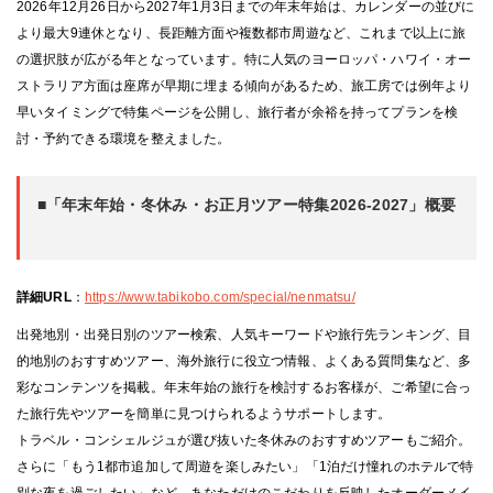
2026年12月26日から2027年1月3日までの年末年始は、カレンダーの並びに
より最大9連休となり、長距離方面や複数都市周遊など、これまで以上に旅
の選択肢が広がる年となっています。特に人気のヨーロッパ・ハワイ・オー
ストラリア方面は座席が早期に埋まる傾向があるため、旅工房では例年より
早いタイミングで特集ページを公開し、旅行者が余裕を持ってプランを検
討・予約できる環境を整えました。
■「年末年始・冬休み・お正月ツアー特集2026-2027」概要
詳細URL
：
https://www.tabikobo.com/special/nenmatsu/
出発地別・出発日別のツアー検索、人気キーワードや旅行先ランキング、目
的地別のおすすめツアー、海外旅行に役立つ情報、よくある質問集など、多
彩なコンテンツを掲載。年末年始の旅行を検討するお客様が、ご希望に合っ
た旅行先やツアーを簡単に見つけられるようサポートします。
トラベル・コンシェルジュが選び抜いた冬休みのおすすめツアーもご紹介。
さらに「もう1都市追加して周遊を楽しみたい」「1泊だけ憧れのホテルで特