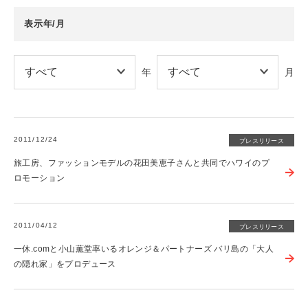
表示年/月
年
月
2011/12/24
プレスリリース
旅工房、ファッションモデルの花田美恵子さんと共同でハワイのプ
ロモーション
2011/04/12
プレスリリース
一休.comと小山薫堂率いるオレンジ＆パートナーズ バリ島の「大人
の隠れ家」をプロデュース