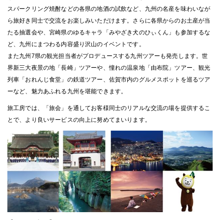
スパークリング焼酎などの各県の地酒の試飲など、九州の名産を味わいなが
ら旅好き同士で交流をお楽しみいただけます。さらに各県からのお土産が当
たる抽選会や、宮崎県のゆるキャラ「みやざき犬のひぃくん」も参加するな
ど、九州にまつわる内容盛り沢山のイベントです。
また九州7県の観光担当者がプロデュースする九州ツアーも発売します。世
界新三大夜景の地「長崎」ツアーや、憧れの温泉地「由布院」ツアー、観光
列車「おれんじ食堂」の鉄道ツアー、佐賀市内のグルメスポットを巡るツア
ーなど、魅力あふれる九州を堪能できます。
旅工房では、「旅会」を通してお客様同士のリアルな交流の場を提供するこ
とで、より良いサービスの向上に努めてまいります。