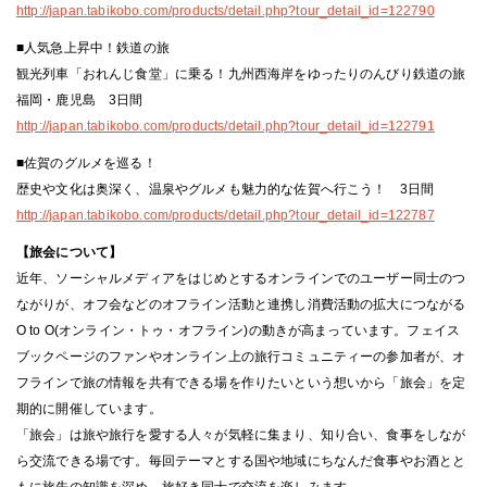
http://japan.tabikobo.com/products/detail.php?tour_detail_id=122790
■人気急上昇中！鉄道の旅
観光列車「おれんじ食堂」に乗る！九州西海岸をゆったりのんびり鉄道の旅
福岡・鹿児島 3日間
http://japan.tabikobo.com/products/detail.php?tour_detail_id=122791
■佐賀のグルメを巡る！
歴史や文化は奥深く、温泉やグルメも魅力的な佐賀へ行こう！ 3日間
http://japan.tabikobo.com/products/detail.php?tour_detail_id=122787
【旅会について】
近年、ソーシャルメディアをはじめとするオンラインでのユーザー同士のつ
ながりが、オフ会などのオフライン活動と連携し消費活動の拡大につながる
O to O(オンライン・トゥ・オフライン)の動きが高まっています。フェイス
ブックページのファンやオンライン上の旅行コミュニティーの参加者が、オ
フラインで旅の情報を共有できる場を作りたいという想いから「旅会」を定
期的に開催しています。
「旅会」は旅や旅行を愛する人々が気軽に集まり、知り合い、食事をしなが
ら交流できる場です。毎回テーマとする国や地域にちなんだ食事やお酒とと