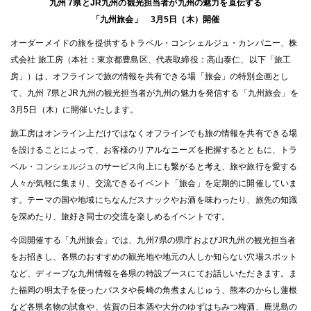
九州 7県とJR九州の観光担当者が九州の魅力を直伝する
「九州旅会」 3月5日（木）開催
オーダーメイドの旅を提供するトラベル・コンシェルジュ・カンパニー、株
式会社 旅工房（本社：東京都豊島区、代表取締役：高山泰仁、以下「旅工
房」）は、オフラインで旅の情報を共有できる場「旅会」の特別企画とし
て、九州 7県とJR九州の観光担当者が九州の魅力を発信する「九州旅会」を
3月5日（木）に開催いたします。
旅工房はオンライン上だけではなくオフラインでも旅の情報を共有できる場
を設けることによって、お客様のリアルなニーズを把握するとともに、トラ
ベル・コンシェルジュのサービス向上にも繋がると考え、旅や旅行を愛する
人々が気軽に集まり、交流できるイベント「旅会」を定期的に開催していま
す。テーマの国や地域にちなんだスナックやお酒を味わったり、旅先の知識
を深めたり、旅好き同士の交流を楽しめるイベントです。
今回開催する「九州旅会」では、九州7県の県庁およびJR九州の観光担当者
をお招きし、各県のおすすめの観光地や地元の人しか知らない穴場スポット
など、ディープな九州情報を各県の特設ブースにてお話しいただきます。ま
た福岡の明太子を使ったパスタや長崎の角煮まんじゅう、熊本のからし蓮根
など各県名物の試食や、佐賀の日本酒や大分のゆずはちみつ梅酒、鹿児島の