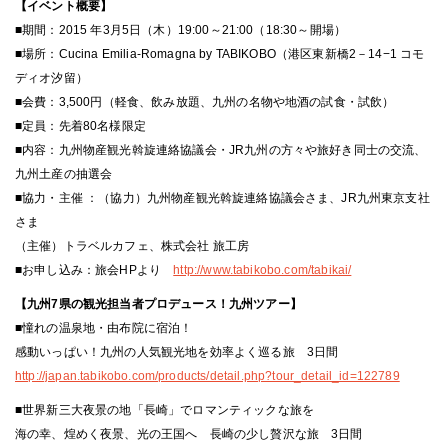
【イベント概要】
■期間：2015 年3月5日（木）19:00～21:00（18:30～開場）
■場所：Cucina Emilia-Romagna by TABIKOBO（港区東新橋2－14−1 コモ
ディオ汐留）
■会費：3,500円（軽食、飲み放題、九州の名物や地酒の試食・試飲）
■定員：先着80名様限定
■内容：九州物産観光斡旋連絡協議会・JR九州の方々や旅好き同士の交流、
九州土産の抽選会
■協力・主催 ：（協力）九州物産観光斡旋連絡協議会さま、JR九州東京支社
さま
（主催）トラベルカフェ、株式会社 旅工房
■お申し込み：旅会HPより
http://www.tabikobo.com/tabikai/
【九州7県の観光担当者プロデュース！九州ツアー】
■憧れの温泉地・由布院に宿泊！
感動いっぱい！九州の人気観光地を効率よく巡る旅 3日間
http://japan.tabikobo.com/products/detail.php?tour_detail_id=122789
■世界新三大夜景の地「長崎」でロマンティックな旅を
海の幸、煌めく夜景、光の王国へ 長崎の少し贅沢な旅 3日間