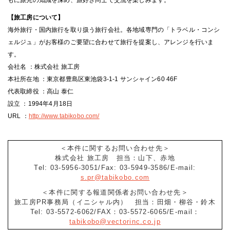
もに旅先の知識を深め、旅好き同士で交流を楽しみます。
【旅工房について】
海外旅行・国内旅行を取り扱う旅行会社。各地域専門の「トラベル・コンシ
ェルジュ」がお客様のご要望に合わせて旅行を提案し、アレンジを行いま
す。
会社名 ：株式会社 旅工房
本社所在地 ：東京都豊島区東池袋3-1-1 サンシャイン60 46F
代表取締役 ：高山 泰仁
設立 ：1994年4月18日
URL ：
http://www.tabikobo.com/
＜本件に関するお問い合わせ先＞
株式会社 旅工房 担当：山下、赤地
Tel: 03-5956-3051/Fax: 03-5949-3586/E-mail:
s.pr@tabikobo.com
＜本件に関する報道関係者お問い合わせ先＞
旅工房PR事務局（イニシャル内） 担当：田畑・柳谷・鈴木
Tel: 03-5572-6062/FAX：03-5572-6065/E-mail：
tabikobo@vectorinc.co.jp