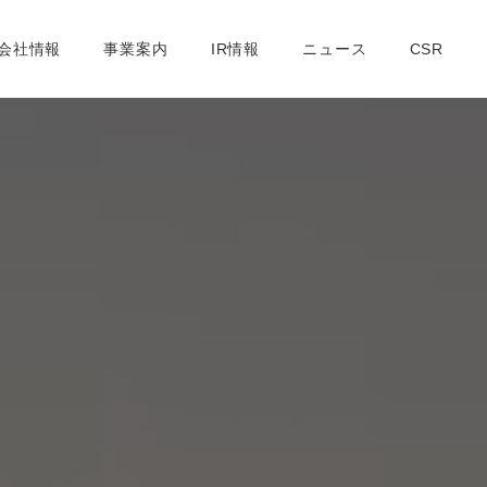
社概要
取締役紹介
支店一覧
コンプライアンスへの取り組み
会社情報
事業案内
IR情報
ニュース
CSR