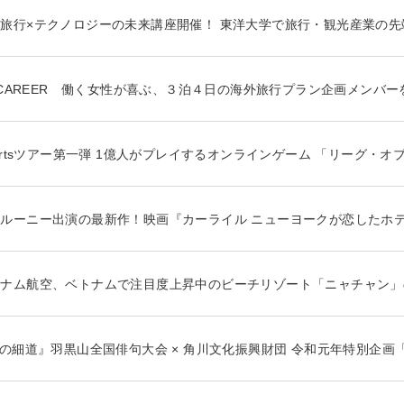
旅行×テクノロジーの未来講座開催！ 東洋大学で旅行・観光産業の先
BzCAREER 働く女性が喜ぶ、３泊４日の海外旅行プラン企画メンバ
portsツアー第一弾 1億人がプレイするオンラインゲーム 「リーグ・
ルーニー出演の最新作！映画『カーライル ニューヨークが恋したホ
トナム航空、ベトナムで注目度上昇中のビーチリゾート「ニャチャン」
奥の細道』羽黒山全国俳句大会 × 角川文化振興財団 令和元年特別企