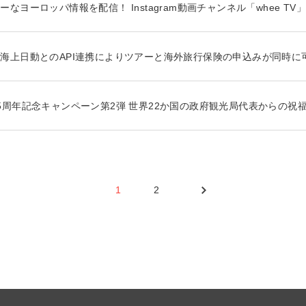
なヨーロッパ情報を配信！ Instagram動画チャンネル「whee TV
海上日動とのAPI連携によりツアーと海外旅行保険の申込みが同時に
5周年記念キャンペーン第2弾 世界22か国の政府観光局代表からの祝
1
2