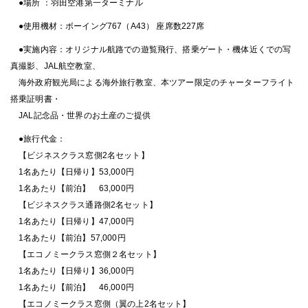
●場所 ：羽田空港第一ターミナル
●使用機材：ボーイング767（A43） 座席数227席
●実施内容：オリジナル航路での遊覧飛行、搭乗ゲート・機体近くでの写
真撮影、JAL航空教室、
海外政府観光局による海外旅行教室、本ツアー限定のチャーターフライト
搭乗証明書・
JAL記念品・世界のお土産のご提供
●旅行代金：
【ビジネスクラス窓側2名セット】
1名あたり【日帰り】53,000円
1名あたり【前泊】 63,000円
【ビジネスクラス通路側2名セット】
1名あたり【日帰り】47,000円
1名あたり【前泊】57,000円
【エコノミークラス窓側２名セット】
1名あたり【日帰り】36,000円
1名あたり【前泊】 46,000円
【エコノミークラス窓側（翼の上2名セット】