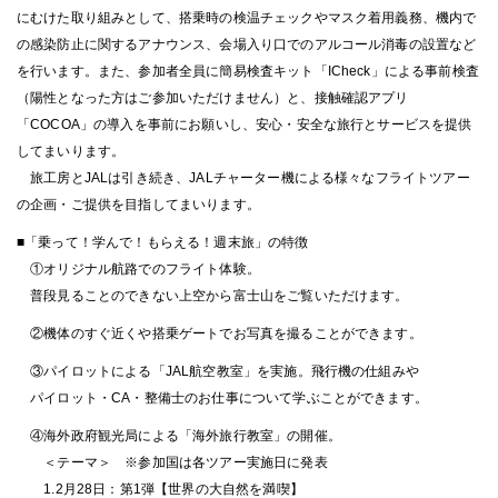
にむけた取り組みとして、搭乗時の検温チェックやマスク着用義務、機内で
の感染防止に関するアナウンス、会場入り口でのアルコール消毒の設置など
を行います。また、参加者全員に簡易検査キット「ICheck」による事前検査
（陽性となった方はご参加いただけません）と、接触確認アプリ
「COCOA」の導入を事前にお願いし、安心・安全な旅行とサービスを提供
してまいります。
旅工房とJALは引き続き、JALチャーター機による様々なフライトツアー
の企画・ご提供を目指してまいります。
■「乗って！学んで！もらえる！週末旅」の特徴
①オリジナル航路でのフライト体験。
普段見ることのできない上空から富士山をご覧いただけます。
②機体のすぐ近くや搭乗ゲートでお写真を撮ることができます。
③パイロットによる「JAL航空教室」を実施。飛行機の仕組みや
パイロット・CA・整備士のお仕事について学ぶことができます。
④海外政府観光局による「海外旅行教室」の開催。
＜テーマ＞ ※参加国は各ツアー実施日に発表
1.2月28日：第1弾【世界の大自然を満喫】