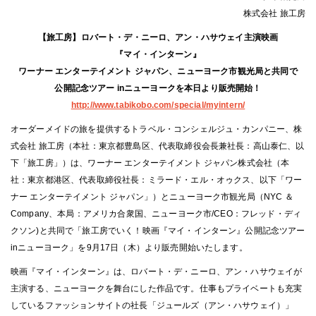
株式会社 旅工房
【旅工房】ロバート・デ・ニーロ、アン・ハサウェイ主演映画
『マイ・インターン』
ワーナー エンターテイメント ジャパン、ニューヨーク市観光局と共同で
公開記念ツアー inニューヨークを本日より販売開始！
http://www.tabikobo.com/special/myintern/
オーダーメイドの旅を提供するトラベル・コンシェルジュ・カンパニー、株
式会社 旅工房（本社：東京都豊島区、代表取締役会長兼社長：高山泰仁、以
下「旅工房」）は、ワーナー エンターテイメント ジャパン株式会社（本
社：東京都港区、代表取締役社長：ミラード・エル・オゥクス、以下「ワー
ナー エンターテイメント ジャパン」）とニューヨーク市観光局（NYC ＆
Company、本局：アメリカ合衆国、ニューヨーク市/CEO：フレッド・ディ
クソン)と共同で「旅工房でいく！映画『マイ・インターン』公開記念ツアー
inニューヨーク」を9月17日（木）より販売開始いたします。
映画『マイ・インターン』は、ロバート・デ・ニーロ、アン・ハサウェイが
主演する、ニューヨークを舞台にした作品です。仕事もプライベートも充実
しているファッションサイトの社長「ジュールズ（アン・ハサウェイ）」