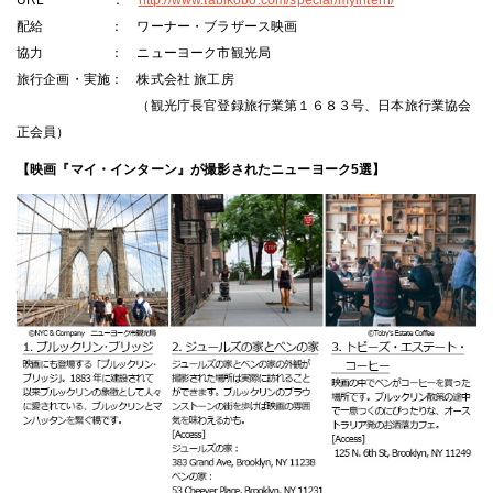
URL ：
http://www.tabikobo.com/special/myintern/
配給 ： ワーナー・ブラザース映画
協力 ： ニューヨーク市観光局
旅行企画・実施： 株式会社 旅工房
（観光庁長官登録旅行業第１６８３号、日本旅行業協会
正会員）
【映画『マイ・インターン』が撮影されたニューヨーク5選】