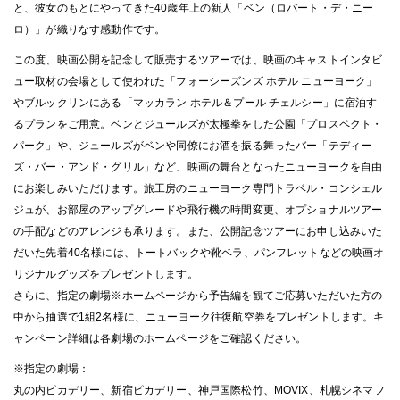
と、彼女のもとにやってきた40歳年上の新人「ベン（ロバート・デ・ニー
ロ）」が織りなす感動作です。
この度、映画公開を記念して販売するツアーでは、映画のキャストインタビ
ュー取材の会場として使われた「フォーシーズンズ ホテル ニューヨーク」
やブルックリンにある「マッカラン ホテル＆プール チェルシー」に宿泊す
るプランをご用意。ベンとジュールズが太極拳をした公園「プロスペクト・
パーク」や、ジュールズがベンや同僚にお酒を振る舞ったバー「テディー
ズ・バー・アンド・グリル」など、映画の舞台となったニューヨークを自由
にお楽しみいただけます。旅工房のニューヨーク専門トラベル・コンシェル
ジュが、お部屋のアップグレードや飛行機の時間変更、オプショナルツアー
の手配などのアレンジも承ります。また、公開記念ツアーにお申し込みいた
だいた先着40名様には、トートバックや靴ベラ、パンフレットなどの映画オ
リジナルグッズをプレゼントします。
さらに、指定の劇場※ホームページから予告編を観てご応募いただいた方の
中から抽選で1組2名様に、ニューヨーク往復航空券をプレゼントします。キ
ャンペーン詳細は各劇場のホームページをご確認ください。
※指定の劇場：
丸の内ピカデリー、新宿ピカデリー、神戸国際松竹、MOVIX、札幌シネマフ